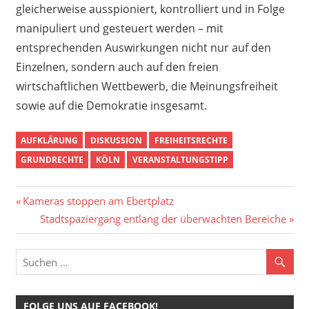
gleicherweise ausspioniert, kontrolliert und in Folge
manipuliert und gesteuert werden – mit
entsprechenden Auswirkungen nicht nur auf den
Einzelnen, sondern auch auf den freien
wirtschaftlichen Wettbewerb, die Meinungsfreiheit
sowie auf die Demokratie insgesamt.
AUFKLÄRUNG
DISKUSSION
FREIHEITSRECHTE
GRUNDRECHTE
KÖLN
VERANSTALTUNGSTIPP
Beitragsnavigation
Vorheriger
Kameras stoppen am Ebertplatz
Beitrag:
Nächster
Stadtspaziergang entlang der überwachten Bereiche
Beitrag:
FOLGE UNS AUF FACEBOOK!