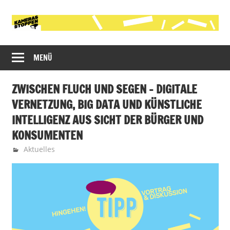
Zum
Inhalt
springen
Initiative
Kameras
gegen
MENÜ
stoppen!
die
polizeiliche
ZWISCHEN FLUCH UND SEGEN – DIGITALE
Videobeobachtung
VERNETZUNG, BIG DATA UND KÜNSTLICHE
im
INTELLIGENZ AUS SICHT DER BÜRGER UND
öffentlichen
Raum
KONSUMENTEN
in
23. September 2019
Martin
Aktuelles
Köln