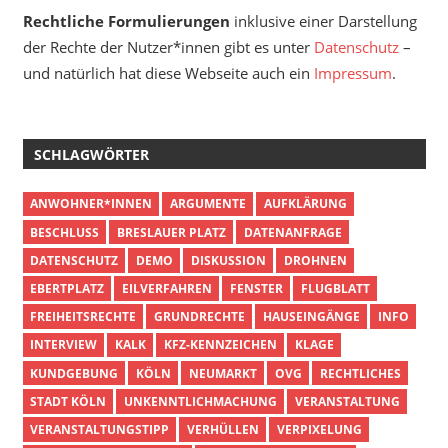
Rechtliche Formulierungen
inklusive einer Darstellung
der Rechte der Nutzer*innen gibt es unter
Datenschutz
–
und natürlich hat diese Webseite auch ein
Impressum
.
SCHLAGWÖRTER
ANWOHNER*INNEN
ARGUMENTE
AUFKLÄRUNG
BESCHLUSS
BRESLAUER PLATZ
DATENANFRAGE
DATENSCHUTZ
DEMO
DISKUSSION
DROHNEN
EBERTPLATZ
EILVERFAHREN
FENSTER
FLUGBLATT
FREIHEITSRECHTE
GRUNDRECHTE
HAUSEINGÄNGE
INFO
INTERVIEW
KALK
KFZ-KENNZEICHEN
KLAGE
KUNDGEBUNG
KÖLN
NEUMARKT
OVG
RECHTLICHES
STADT KÖLN
UNKENNTLICHMACHUNG
VERANSTALTUNG
VERANSTALTUNGSTIPP
VERHÜLLEN
VERPIXELUNG