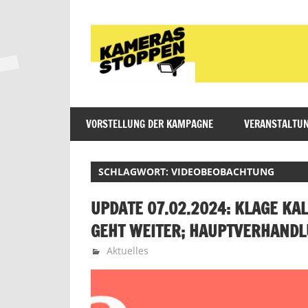
Zum
Inhalt
springen
Initiative
Kameras
gegen
VORSTELLUNG DER KAMPAGNE
VERANSTALTUN
stoppen!
die
polizeiliche
Videobeobachtung
SCHLAGWORT:
VIDEOBEOBACHTUNG
im
öffentlichen
UPDATE 07.02.2024: KLAGE K
Raum
GEHT WEITER; HAUPTVERHANDL
in
7. Februar 2024
Martin
Aktuelles
Köln