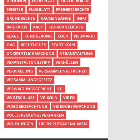
DROHNEN
EBERTPLATZ
EILVERFAHREN
FENSTER
FLUGBLATT
FREIHEITSRECHTE
GRUNDRECHTE
HAUSEINGÄNGE
INFO
INTERVIEW
KALK
KFZ-KENNZEICHEN
KLAGE
KUNDGEBUNG
KÖLN
NEUMARKT
OVG
RECHTLICHES
STADT KÖLN
UNKENNTLICHMACHUNG
VERANSTALTUNG
VERANSTALTUNGSTIPP
VERHÜLLEN
VERPIXELUNG
VERSAMMLUNGSFREIHEIT
VERSAMMLUNGSGESETZ
VERWALTUNGSGERICHT
VG
VG-BESCHLUSS
VG KÖLN
VIDEO
VIDEOBEOBACHTUNG
VIDEOÜBERWACHUNG
VOLLSTRECKUNGSVERFAHREN
WOHNUNGEN
ÜBERSICHTSAUFNAHMEN