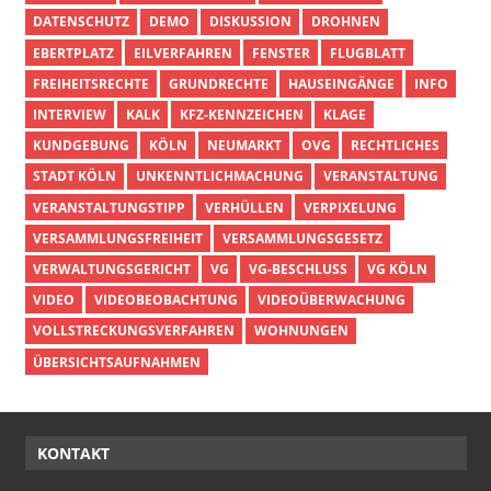
DATENSCHUTZ
DEMO
DISKUSSION
DROHNEN
EBERTPLATZ
EILVERFAHREN
FENSTER
FLUGBLATT
FREIHEITSRECHTE
GRUNDRECHTE
HAUSEINGÄNGE
INFO
INTERVIEW
KALK
KFZ-KENNZEICHEN
KLAGE
KUNDGEBUNG
KÖLN
NEUMARKT
OVG
RECHTLICHES
STADT KÖLN
UNKENNTLICHMACHUNG
VERANSTALTUNG
VERANSTALTUNGSTIPP
VERHÜLLEN
VERPIXELUNG
VERSAMMLUNGSFREIHEIT
VERSAMMLUNGSGESETZ
VERWALTUNGSGERICHT
VG
VG-BESCHLUSS
VG KÖLN
VIDEO
VIDEOBEOBACHTUNG
VIDEOÜBERWACHUNG
VOLLSTRECKUNGSVERFAHREN
WOHNUNGEN
ÜBERSICHTSAUFNAHMEN
KONTAKT