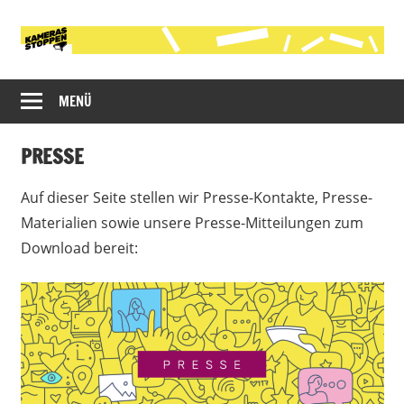
Zum
Inhalt
springen
Initiative
Kameras
gegen
MENÜ
stoppen!
die
polizeiliche
PRESSE
Videobeobachtung
im
Auf dieser Seite stellen wir Presse-Kontakte, Presse-
öffentlichen
Materialien sowie unsere Presse-Mitteilungen zum
Raum
Download bereit:
in
Köln