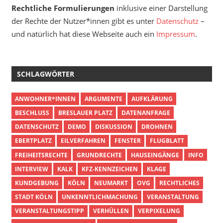
Rechtliche Formulierungen
inklusive einer Darstellung
der Rechte der Nutzer*innen gibt es unter
Datenschutz
–
und natürlich hat diese Webseite auch ein
Impressum
.
SCHLAGWÖRTER
ANWOHNER*INNEN
ARGUMENTE
AUFKLÄRUNG
BESCHLUSS
BRESLAUER PLATZ
DATENANFRAGE
DATENSCHUTZ
DEMO
DISKUSSION
DROHNEN
EBERTPLATZ
EILVERFAHREN
FENSTER
FLUGBLATT
FREIHEITSRECHTE
GRUNDRECHTE
HAUSEINGÄNGE
INFO
INTERVIEW
KALK
KFZ-KENNZEICHEN
KLAGE
KUNDGEBUNG
KÖLN
NEUMARKT
OVG
RECHTLICHES
STADT KÖLN
UNKENNTLICHMACHUNG
VERANSTALTUNG
VERANSTALTUNGSTIPP
VERHÜLLEN
VERPIXELUNG