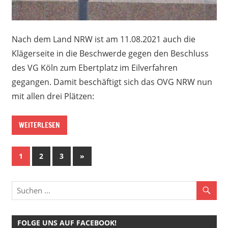
Nach dem Land NRW ist am 11.08.2021 auch die
Klägerseite in die Beschwerde gegen den Beschluss
des VG Köln zum Ebertplatz im Eilverfahren
gegangen. Damit beschäftigt sich das OVG NRW nun
mit allen drei Plätzen:
WEITERLESEN
Seitennummerierung
Nächste
1
2
3
»
Beiträge
der
Beiträge
FOLGE UNS AUF FACEBOOK!