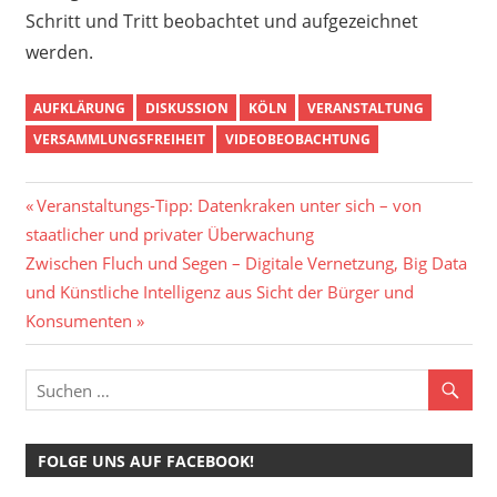
Schritt und Tritt beobachtet und aufgezeichnet
werden.
AUFKLÄRUNG
DISKUSSION
KÖLN
VERANSTALTUNG
VERSAMMLUNGSFREIHEIT
VIDEOBEOBACHTUNG
Beitragsnavigation
Vorheriger
Veranstaltungs-Tipp: Datenkraken unter sich – von
Beitrag:
staatlicher und privater Überwachung
Nächster
Zwischen Fluch und Segen – Digitale Vernetzung, Big Data
Beitrag:
und Künstliche Intelligenz aus Sicht der Bürger und
Konsumenten
FOLGE UNS AUF FACEBOOK!