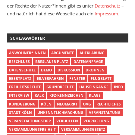
der Rechte der Nutzer*innen gibt es unter
Datenschutz
–
und natürlich hat diese Webseite auch ein
Impressum
.
SCHLAGWÖRTER
ANWOHNER*INNEN
ARGUMENTE
AUFKLÄRUNG
BESCHLUSS
BRESLAUER PLATZ
DATENANFRAGE
DATENSCHUTZ
DEMO
DISKUSSION
DROHNEN
EBERTPLATZ
EILVERFAHREN
FENSTER
FLUGBLATT
FREIHEITSRECHTE
GRUNDRECHTE
HAUSEINGÄNGE
INFO
INTERVIEW
KALK
KFZ-KENNZEICHEN
KLAGE
KUNDGEBUNG
KÖLN
NEUMARKT
OVG
RECHTLICHES
STADT KÖLN
UNKENNTLICHMACHUNG
VERANSTALTUNG
VERANSTALTUNGSTIPP
VERHÜLLEN
VERPIXELUNG
VERSAMMLUNGSFREIHEIT
VERSAMMLUNGSGESETZ