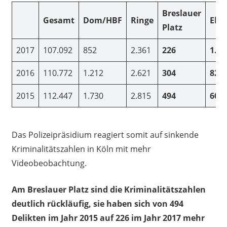
Breslauer
Gesamt
Dom/HBF
Ringe
Eber
Platz
2017
107.092
852
2.361
226
1.04
2016
110.772
1.212
2.621
304
828
2015
112.447
1.730
2.815
494
604
Das Polizeipräsidium reagiert somit auf sinkende
Kriminalitätszahlen in Köln mit mehr
Videobeobachtung.
Am Breslauer Platz sind die Kriminalitätszahlen
deutlich rückläufig, sie haben sich von 494
Delikten im Jahr 2015 auf 226 im Jahr 2017 mehr