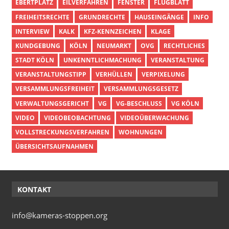
EBERTPLATZ
EILVERFAHREN
FENSTER
FLUGBLATT
FREIHEITSRECHTE
GRUNDRECHTE
HAUSEINGÄNGE
INFO
INTERVIEW
KALK
KFZ-KENNZEICHEN
KLAGE
KUNDGEBUNG
KÖLN
NEUMARKT
OVG
RECHTLICHES
STADT KÖLN
UNKENNTLICHMACHUNG
VERANSTALTUNG
VERANSTALTUNGSTIPP
VERHÜLLEN
VERPIXELUNG
VERSAMMLUNGSFREIHEIT
VERSAMMLUNGSGESETZ
VERWALTUNGSGERICHT
VG
VG-BESCHLUSS
VG KÖLN
VIDEO
VIDEOBEOBACHTUNG
VIDEOÜBERWACHUNG
VOLLSTRECKUNGSVERFAHREN
WOHNUNGEN
ÜBERSICHTSAUFNAHMEN
KONTAKT
info@kameras-stoppen.org