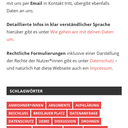
mit uns per
Email
in Kontakt tritt, übergibt ebenfalls
Daten an uns.
Detaillierte Infos in klar verständlicher Sprache
hierüber gibt es unter
Wie gehen wir mit deinen Daten
um
.
Rechtliche Formulierungen
inklusive einer Darstellung
der Rechte der Nutzer*innen gibt es unter
Datenschutz
–
und natürlich hat diese Webseite auch ein
Impressum
.
SCHLAGWÖRTER
ANWOHNER*INNEN
ARGUMENTE
AUFKLÄRUNG
BESCHLUSS
BRESLAUER PLATZ
DATENANFRAGE
DATENSCHUTZ
DEMO
DISKUSSION
DROHNEN