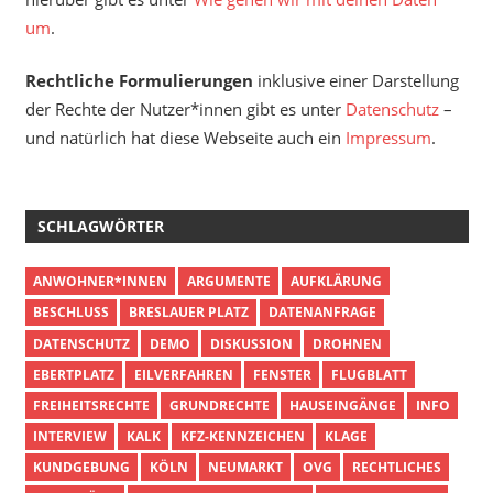
um
.
Rechtliche Formulierungen
inklusive einer Darstellung
der Rechte der Nutzer*innen gibt es unter
Datenschutz
–
und natürlich hat diese Webseite auch ein
Impressum
.
SCHLAGWÖRTER
ANWOHNER*INNEN
ARGUMENTE
AUFKLÄRUNG
BESCHLUSS
BRESLAUER PLATZ
DATENANFRAGE
DATENSCHUTZ
DEMO
DISKUSSION
DROHNEN
EBERTPLATZ
EILVERFAHREN
FENSTER
FLUGBLATT
FREIHEITSRECHTE
GRUNDRECHTE
HAUSEINGÄNGE
INFO
INTERVIEW
KALK
KFZ-KENNZEICHEN
KLAGE
KUNDGEBUNG
KÖLN
NEUMARKT
OVG
RECHTLICHES