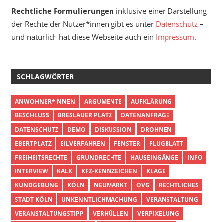
Rechtliche Formulierungen
inklusive einer Darstellung
der Rechte der Nutzer*innen gibt es unter
Datenschutz
–
und natürlich hat diese Webseite auch ein
Impressum
.
SCHLAGWÖRTER
ANWOHNER*INNEN
ARGUMENTE
AUFKLÄRUNG
BESCHLUSS
BRESLAUER PLATZ
DATENANFRAGE
DATENSCHUTZ
DEMO
DISKUSSION
DROHNEN
EBERTPLATZ
EILVERFAHREN
FENSTER
FLUGBLATT
FREIHEITSRECHTE
GRUNDRECHTE
HAUSEINGÄNGE
INFO
INTERVIEW
KALK
KFZ-KENNZEICHEN
KLAGE
KUNDGEBUNG
KÖLN
NEUMARKT
OVG
RECHTLICHES
STADT KÖLN
UNKENNTLICHMACHUNG
VERANSTALTUNG
VERANSTALTUNGSTIPP
VERHÜLLEN
VERPIXELUNG