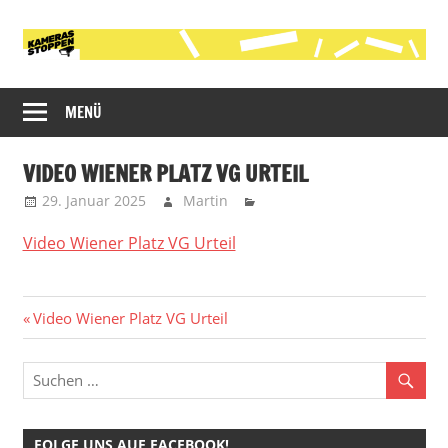
Zum
Inhalt
springen
Initiative
Kameras
gegen
MENÜ
stoppen!
die
polizeiliche
VIDEO WIENER PLATZ VG URTEIL
Videobeobachtung
29. Januar 2025
Martin
im
öffentlichen
Video Wiener Platz VG Urteil
Raum
in
Köln
Beitragsnavigation
Vorheriger
Video Wiener Platz VG Urteil
Beitrag:
FOLGE UNS AUF FACEBOOK!