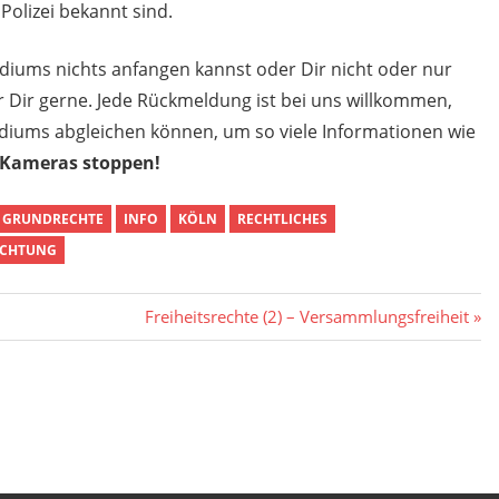
olizei bekannt sind.
diums nichts anfangen kannst oder Dir nicht oder nur
r Dir gerne. Jede Rückmeldung ist bei uns willkommen,
sidiums abgleichen können, um so viele Informationen wie
Kameras stoppen!
GRUNDRECHTE
INFO
KÖLN
RECHTLICHES
ACHTUNG
Nächster
Freiheitsrechte (2) – Versammlungsfreiheit
Beitrag: