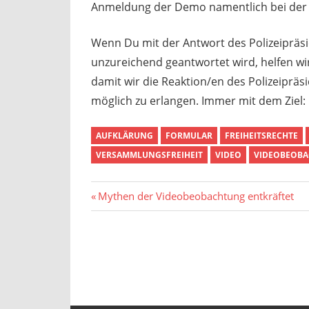
Anmeldung der Demo namentlich bei der P
Wenn Du mit der Antwort des Polizeipräsi
unzureichend geantwortet wird, helfen wi
damit wir die Reaktion/en des Polizeiprä
möglich zu erlangen. Immer mit dem Ziel:
AUFKLÄRUNG
FORMULAR
FREIHEITSRECHTE
VERSAMMLUNGSFREIHEIT
VIDEO
VIDEOBEOB
Beitragsnavigation
Vorheriger
Mythen der Videobeobachtung entkräftet
Beitrag: