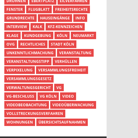
DROHNEN
EBERTPLATZ
EILVERFAHREN
FENSTER
FLUGBLATT
FREIHEITSRECHTE
GRUNDRECHTE
HAUSEINGÄNGE
INFO
INTERVIEW
KALK
KFZ-KENNZEICHEN
KLAGE
KUNDGEBUNG
KÖLN
NEUMARKT
OVG
RECHTLICHES
STADT KÖLN
UNKENNTLICHMACHUNG
VERANSTALTUNG
VERANSTALTUNGSTIPP
VERHÜLLEN
VERPIXELUNG
VERSAMMLUNGSFREIHEIT
VERSAMMLUNGSGESETZ
VERWALTUNGSGERICHT
VG
VG-BESCHLUSS
VG KÖLN
VIDEO
VIDEOBEOBACHTUNG
VIDEOÜBERWACHUNG
VOLLSTRECKUNGSVERFAHREN
WOHNUNGEN
ÜBERSICHTSAUFNAHMEN