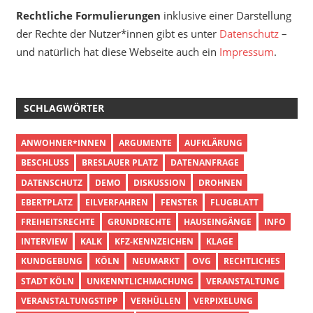
Rechtliche Formulierungen
inklusive einer Darstellung
der Rechte der Nutzer*innen gibt es unter
Datenschutz
–
und natürlich hat diese Webseite auch ein
Impressum
.
SCHLAGWÖRTER
ANWOHNER*INNEN
ARGUMENTE
AUFKLÄRUNG
BESCHLUSS
BRESLAUER PLATZ
DATENANFRAGE
DATENSCHUTZ
DEMO
DISKUSSION
DROHNEN
EBERTPLATZ
EILVERFAHREN
FENSTER
FLUGBLATT
FREIHEITSRECHTE
GRUNDRECHTE
HAUSEINGÄNGE
INFO
INTERVIEW
KALK
KFZ-KENNZEICHEN
KLAGE
KUNDGEBUNG
KÖLN
NEUMARKT
OVG
RECHTLICHES
STADT KÖLN
UNKENNTLICHMACHUNG
VERANSTALTUNG
VERANSTALTUNGSTIPP
VERHÜLLEN
VERPIXELUNG