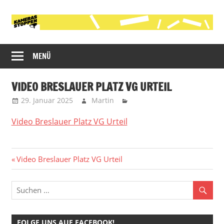
Zum
Inhalt
springen
Initiative
Kameras
gegen
MENÜ
stoppen!
die
polizeiliche
VIDEO BRESLAUER PLATZ VG URTEIL
Videobeobachtung
29. Januar 2025
Martin
im
öffentlichen
Video Breslauer Platz VG Urteil
Raum
in
Köln
Beitragsnavigation
Vorheriger
Video Breslauer Platz VG Urteil
Beitrag:
FOLGE UNS AUF FACEBOOK!