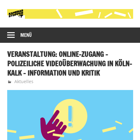
Zum
Inhalt
springen
Initiative
Kameras
gegen
MENÜ
stoppen!
die
polizeiliche
VERANSTALTUNG: ONLINE-ZUGANG –
Videobeobachtung
POLIZEILICHE VIDEOÜBERWACHUNG IN KÖLN-
im
KALK – INFORMATION UND KRITIK
öffentlichen
Raum
28. Januar 2022
Martin
Aktuelles
in
Köln