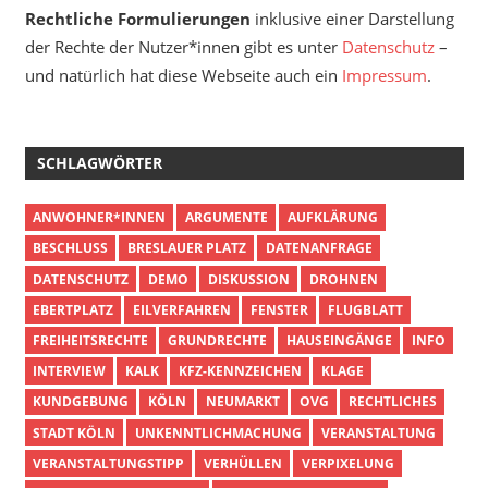
Rechtliche Formulierungen
inklusive einer Darstellung
der Rechte der Nutzer*innen gibt es unter
Datenschutz
–
und natürlich hat diese Webseite auch ein
Impressum
.
SCHLAGWÖRTER
ANWOHNER*INNEN
ARGUMENTE
AUFKLÄRUNG
BESCHLUSS
BRESLAUER PLATZ
DATENANFRAGE
DATENSCHUTZ
DEMO
DISKUSSION
DROHNEN
EBERTPLATZ
EILVERFAHREN
FENSTER
FLUGBLATT
FREIHEITSRECHTE
GRUNDRECHTE
HAUSEINGÄNGE
INFO
INTERVIEW
KALK
KFZ-KENNZEICHEN
KLAGE
KUNDGEBUNG
KÖLN
NEUMARKT
OVG
RECHTLICHES
STADT KÖLN
UNKENNTLICHMACHUNG
VERANSTALTUNG
VERANSTALTUNGSTIPP
VERHÜLLEN
VERPIXELUNG