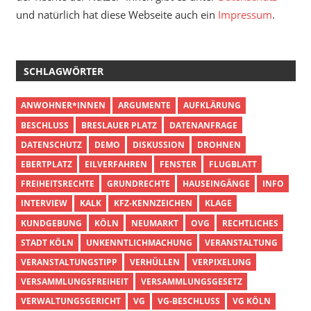
und natürlich hat diese Webseite auch ein
Impressum
.
SCHLAGWÖRTER
ANWOHNER*INNEN
ARGUMENTE
AUFKLÄRUNG
BESCHLUSS
BRESLAUER PLATZ
DATENANFRAGE
DATENSCHUTZ
DEMO
DISKUSSION
DROHNEN
EBERTPLATZ
EILVERFAHREN
FENSTER
FLUGBLATT
FREIHEITSRECHTE
GRUNDRECHTE
HAUSEINGÄNGE
INFO
INTERVIEW
KALK
KFZ-KENNZEICHEN
KLAGE
KUNDGEBUNG
KÖLN
NEUMARKT
OVG
RECHTLICHES
STADT KÖLN
UNKENNTLICHMACHUNG
VERANSTALTUNG
VERANSTALTUNGSTIPP
VERHÜLLEN
VERPIXELUNG
VERSAMMLUNGSFREIHEIT
VERSAMMLUNGSGESETZ
VERWALTUNGSGERICHT
VG
VG-BESCHLUSS
VG KÖLN