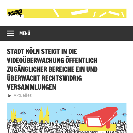
Zum
Inhalt
springen
Initiative
Kameras
gegen
MENÜ
stoppen!
die
polizeiliche
STADT KÖLN STEIGT IN DIE
Videobeobachtung
VIDEOÜBERWACHUNG ÖFFENTLICH
im
ZUGÄNGLICHER BEREICHE EIN UND
öffentlichen
Raum
ÜBERWACHT RECHTSWIDRIG
in
VERSAMMLUNGEN
Köln
24. Juni 2025
Martin
Aktuelles