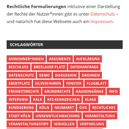
Rechtliche Formulierungen
inklusive einer Darstellung
der Rechte der Nutzer*innen gibt es unter
Datenschutz
–
und natürlich hat diese Webseite auch ein
Impressum
.
SCHLAGWÖRTER
ANWOHNER*INNEN
ARGUMENTE
AUFKLÄRUNG
BESCHLUSS
BRESLAUER PLATZ
DATENANFRAGE
DATENSCHUTZ
DEMO
DISKUSSION
DROHNEN
EBERTPLATZ
EILVERFAHREN
FENSTER
FLUGBLATT
FREIHEITSRECHTE
GRUNDRECHTE
HAUSEINGÄNGE
INFO
INTERVIEW
KALK
KFZ-KENNZEICHEN
KLAGE
KUNDGEBUNG
KÖLN
NEUMARKT
OVG
RECHTLICHES
STADT KÖLN
UNKENNTLICHMACHUNG
VERANSTALTUNG
VERANSTALTUNGSTIPP
VERHÜLLEN
VERPIXELUNG