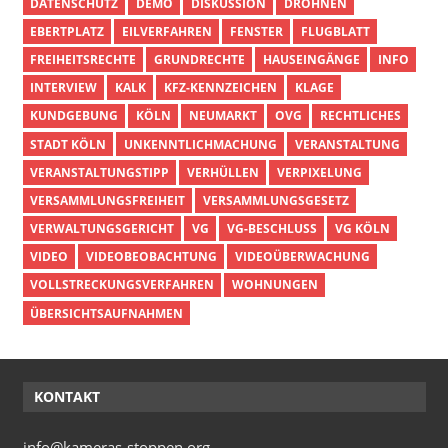
DATENSCHUTZ
DEMO
DISKUSSION
DROHNEN
EBERTPLATZ
EILVERFAHREN
FENSTER
FLUGBLATT
FREIHEITSRECHTE
GRUNDRECHTE
HAUSEINGÄNGE
INFO
INTERVIEW
KALK
KFZ-KENNZEICHEN
KLAGE
KUNDGEBUNG
KÖLN
NEUMARKT
OVG
RECHTLICHES
STADT KÖLN
UNKENNTLICHMACHUNG
VERANSTALTUNG
VERANSTALTUNGSTIPP
VERHÜLLEN
VERPIXELUNG
VERSAMMLUNGSFREIHEIT
VERSAMMLUNGSGESETZ
VERWALTUNGSGERICHT
VG
VG-BESCHLUSS
VG KÖLN
VIDEO
VIDEOBEOBACHTUNG
VIDEOÜBERWACHUNG
VOLLSTRECKUNGSVERFAHREN
WOHNUNGEN
ÜBERSICHTSAUFNAHMEN
KONTAKT
info@kameras-stoppen.org