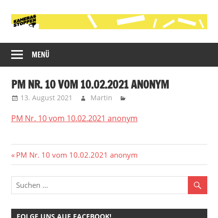
Zum
Inhalt
springen
Initiative
Kameras
gegen
MENÜ
stoppen!
die
polizeiliche
PM NR. 10 VOM 10.02.2021 ANONYM
Videobeobachtung
13. August 2021
Martin
im
öffentlichen
PM Nr. 10 vom 10.02.2021 anonym
Raum
in
Köln
Beitragsnavigation
Vorheriger
PM Nr. 10 vom 10.02.2021 anonym
Beitrag:
FOLGE UNS AUF FACEBOOK!