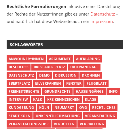
Rechtliche Formulierungen
inklusive einer Darstellung
der Rechte der Nutzer*innen gibt es unter
Datenschutz
–
und natürlich hat diese Webseite auch ein
Impressum
.
SCHLAGWÖRTER
ANWOHNER*INNEN
ARGUMENTE
AUFKLÄRUNG
BESCHLUSS
BRESLAUER PLATZ
DATENANFRAGE
DATENSCHUTZ
DEMO
DISKUSSION
DROHNEN
EBERTPLATZ
EILVERFAHREN
FENSTER
FLUGBLATT
FREIHEITSRECHTE
GRUNDRECHTE
HAUSEINGÄNGE
INFO
INTERVIEW
KALK
KFZ-KENNZEICHEN
KLAGE
KUNDGEBUNG
KÖLN
NEUMARKT
OVG
RECHTLICHES
STADT KÖLN
UNKENNTLICHMACHUNG
VERANSTALTUNG
VERANSTALTUNGSTIPP
VERHÜLLEN
VERPIXELUNG