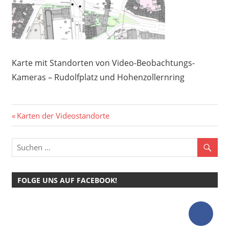
Karte mit Standorten von Video-Beobachtungs-
Kameras – Rudolfplatz und Hohenzollernring
Beitragsnavigation
Vorheriger
Karten der Videostandorte
Beitrag:
FOLGE UNS AUF FACEBOOK!