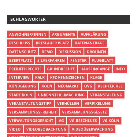
SCHLAGWÖRTER
ANWOHNER*INNEN
ARGUMENTE
AUFKLÄRUNG
BESCHLUSS
BRESLAUER PLATZ
DATENANFRAGE
DATENSCHUTZ
DEMO
DISKUSSION
DROHNEN
EBERTPLATZ
EILVERFAHREN
FENSTER
FLUGBLATT
FREIHEITSRECHTE
GRUNDRECHTE
HAUSEINGÄNGE
INFO
INTERVIEW
KALK
KFZ-KENNZEICHEN
KLAGE
KUNDGEBUNG
KÖLN
NEUMARKT
OVG
RECHTLICHES
STADT KÖLN
UNKENNTLICHMACHUNG
VERANSTALTUNG
VERANSTALTUNGSTIPP
VERHÜLLEN
VERPIXELUNG
VERSAMMLUNGSFREIHEIT
VERSAMMLUNGSGESETZ
VERWALTUNGSGERICHT
VG
VG-BESCHLUSS
VG KÖLN
VIDEO
VIDEOBEOBACHTUNG
VIDEOÜBERWACHUNG