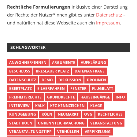
Rechtliche Formulierungen
inklusive einer Darstellung
der Rechte der Nutzer*innen gibt es unter
Datenschutz
–
und natürlich hat diese Webseite auch ein
Impressum
.
SCHLAGWÖRTER
ANWOHNER*INNEN
ARGUMENTE
AUFKLÄRUNG
BESCHLUSS
BRESLAUER PLATZ
DATENANFRAGE
DATENSCHUTZ
DEMO
DISKUSSION
DROHNEN
EBERTPLATZ
EILVERFAHREN
FENSTER
FLUGBLATT
FREIHEITSRECHTE
GRUNDRECHTE
HAUSEINGÄNGE
INFO
INTERVIEW
KALK
KFZ-KENNZEICHEN
KLAGE
KUNDGEBUNG
KÖLN
NEUMARKT
OVG
RECHTLICHES
STADT KÖLN
UNKENNTLICHMACHUNG
VERANSTALTUNG
VERANSTALTUNGSTIPP
VERHÜLLEN
VERPIXELUNG