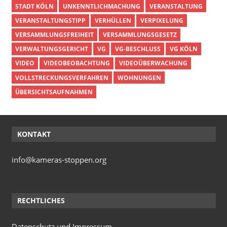
STADT KÖLN
UNKENNTLICHMACHUNG
VERANSTALTUNG
VERANSTALTUNGSTIPP
VERHÜLLEN
VERPIXELUNG
VERSAMMLUNGSFREIHEIT
VERSAMMLUNGSGESETZ
VERWALTUNGSGERICHT
VG
VG-BESCHLUSS
VG KÖLN
VIDEO
VIDEOBEOBACHTUNG
VIDEOÜBERWACHUNG
VOLLSTRECKUNGSVERFAHREN
WOHNUNGEN
ÜBERSICHTSAUFNAHMEN
KONTAKT
info@kameras-stoppen.org
RECHTLICHES
Datenschutz
und
Impressum
.