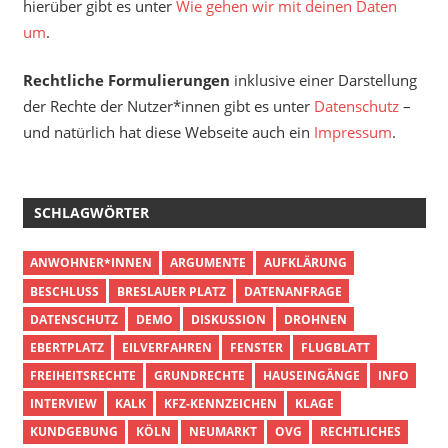
hierüber gibt es unter
Wie gehen wir mit deinen Daten
um
.
Rechtliche Formulierungen
inklusive einer Darstellung
der Rechte der Nutzer*innen gibt es unter
Datenschutz
–
und natürlich hat diese Webseite auch ein
Impressum
.
SCHLAGWÖRTER
ANWOHNER*INNEN
ARGUMENTE
AUFKLÄRUNG
BESCHLUSS
BRESLAUER PLATZ
DATENANFRAGE
DATENSCHUTZ
DEMO
DISKUSSION
DROHNEN
EBERTPLATZ
EILVERFAHREN
FENSTER
FLUGBLATT
FREIHEITSRECHTE
GRUNDRECHTE
HAUSEINGÄNGE
INFO
INTERVIEW
KALK
KFZ-KENNZEICHEN
KLAGE
KUNDGEBUNG
KÖLN
NEUMARKT
OVG
RECHTLICHES