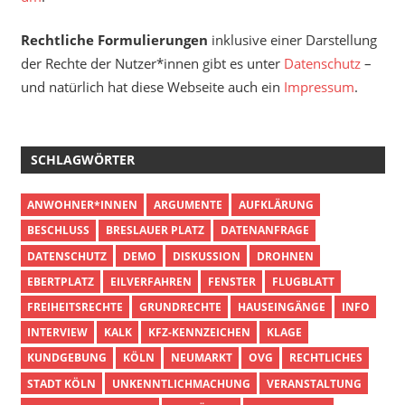
Rechtliche Formulierungen
inklusive einer Darstellung
der Rechte der Nutzer*innen gibt es unter
Datenschutz
–
und natürlich hat diese Webseite auch ein
Impressum
.
SCHLAGWÖRTER
ANWOHNER*INNEN
ARGUMENTE
AUFKLÄRUNG
BESCHLUSS
BRESLAUER PLATZ
DATENANFRAGE
DATENSCHUTZ
DEMO
DISKUSSION
DROHNEN
EBERTPLATZ
EILVERFAHREN
FENSTER
FLUGBLATT
FREIHEITSRECHTE
GRUNDRECHTE
HAUSEINGÄNGE
INFO
INTERVIEW
KALK
KFZ-KENNZEICHEN
KLAGE
KUNDGEBUNG
KÖLN
NEUMARKT
OVG
RECHTLICHES
STADT KÖLN
UNKENNTLICHMACHUNG
VERANSTALTUNG