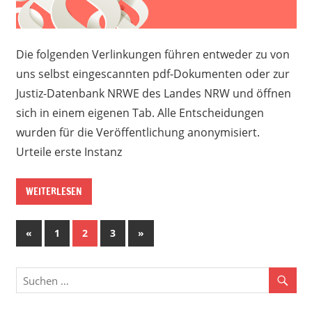
Die folgenden Verlinkungen führen entweder zu von
uns selbst eingescannten pdf-Dokumenten oder zur
Justiz-Datenbank NRWE des Landes NRW und öffnen
sich in einem eigenen Tab. Alle Entscheidungen
wurden für die Veröffentlichung anonymisiert.
Urteile erste Instanz
WEITERLESEN
Seitennummerierung
Vorherige
Nächste
«
1
2
3
»
Beiträge
Beiträge
der
Beiträge