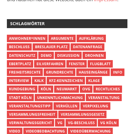
SCHLAGWÖRTER
ANWOHNER*INNEN
ARGUMENTE
AUFKLÄRUNG
BESCHLUSS
BRESLAUER PLATZ
DATENANFRAGE
DATENSCHUTZ
DEMO
DISKUSSION
DROHNEN
EBERTPLATZ
EILVERFAHREN
FENSTER
FLUGBLATT
FREIHEITSRECHTE
GRUNDRECHTE
HAUSEINGÄNGE
INFO
INTERVIEW
KALK
KFZ-KENNZEICHEN
KLAGE
KUNDGEBUNG
KÖLN
NEUMARKT
OVG
RECHTLICHES
STADT KÖLN
UNKENNTLICHMACHUNG
VERANSTALTUNG
VERANSTALTUNGSTIPP
VERHÜLLEN
VERPIXELUNG
VERSAMMLUNGSFREIHEIT
VERSAMMLUNGSGESETZ
VERWALTUNGSGERICHT
VG
VG-BESCHLUSS
VG KÖLN
VIDEO
VIDEOBEOBACHTUNG
VIDEOÜBERWACHUNG