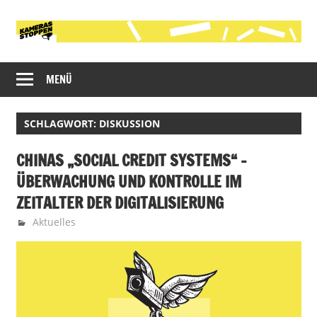
Zum
Inhalt
springen
Initiative
Kameras
gegen
MENÜ
stoppen!
die
polizeiliche
SCHLAGWORT:
DISKUSSION
Videobeobachtung
im
CHINAS „SOCIAL CREDIT SYSTEMS“ –
öffentlichen
ÜBERWACHUNG UND KONTROLLE IM
Raum
in
ZEITALTER DER DIGITALISIERUNG
Köln
23. Mai 2019
Martin
Aktuelles