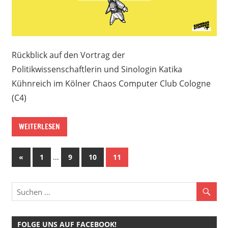
Rückblick auf den Vortrag der
Politikwissenschaftlerin und Sinologin Katika
Kühnreich im Kölner Chaos Computer Club Cologne
(C4)
WEITERLESEN
Seitennummerierung
Vorherige
…
«
1
9
10
11
Beiträge
der
Beiträge
FOLGE UNS AUF FACEBOOK!