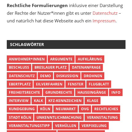
Rechtliche Formulierungen
inklusive einer Darstellung
der Rechte der Nutzer*innen gibt es unter
Datenschutz
–
und natürlich hat diese Webseite auch ein
Impressum
.
SCHLAGWÖRTER
ANWOHNER*INNEN
ARGUMENTE
AUFKLÄRUNG
BESCHLUSS
BRESLAUER PLATZ
DATENANFRAGE
DATENSCHUTZ
DEMO
DISKUSSION
DROHNEN
EBERTPLATZ
EILVERFAHREN
FENSTER
FLUGBLATT
FREIHEITSRECHTE
GRUNDRECHTE
HAUSEINGÄNGE
INFO
INTERVIEW
KALK
KFZ-KENNZEICHEN
KLAGE
KUNDGEBUNG
KÖLN
NEUMARKT
OVG
RECHTLICHES
STADT KÖLN
UNKENNTLICHMACHUNG
VERANSTALTUNG
VERANSTALTUNGSTIPP
VERHÜLLEN
VERPIXELUNG