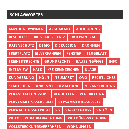
SCHLAGWÖRTER
ANWOHNER*INNEN
ARGUMENTE
AUFKLÄRUNG
BESCHLUSS
BRESLAUER PLATZ
DATENANFRAGE
DATENSCHUTZ
DEMO
DISKUSSION
DROHNEN
EBERTPLATZ
EILVERFAHREN
FENSTER
FLUGBLATT
FREIHEITSRECHTE
GRUNDRECHTE
HAUSEINGÄNGE
INFO
INTERVIEW
KALK
KFZ-KENNZEICHEN
KLAGE
KUNDGEBUNG
KÖLN
NEUMARKT
OVG
RECHTLICHES
STADT KÖLN
UNKENNTLICHMACHUNG
VERANSTALTUNG
VERANSTALTUNGSTIPP
VERHÜLLEN
VERPIXELUNG
VERSAMMLUNGSFREIHEIT
VERSAMMLUNGSGESETZ
VERWALTUNGSGERICHT
VG
VG-BESCHLUSS
VG KÖLN
VIDEO
VIDEOBEOBACHTUNG
VIDEOÜBERWACHUNG
VOLLSTRECKUNGSVERFAHREN
WOHNUNGEN