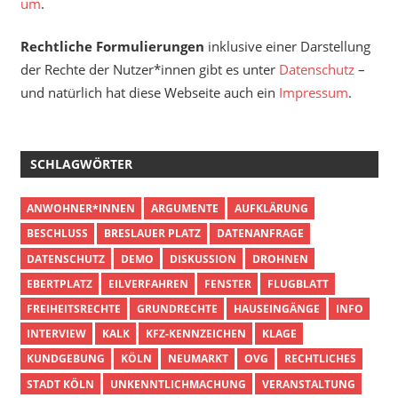
um
.
Rechtliche Formulierungen
inklusive einer Darstellung
der Rechte der Nutzer*innen gibt es unter
Datenschutz
–
und natürlich hat diese Webseite auch ein
Impressum
.
SCHLAGWÖRTER
ANWOHNER*INNEN
ARGUMENTE
AUFKLÄRUNG
BESCHLUSS
BRESLAUER PLATZ
DATENANFRAGE
DATENSCHUTZ
DEMO
DISKUSSION
DROHNEN
EBERTPLATZ
EILVERFAHREN
FENSTER
FLUGBLATT
FREIHEITSRECHTE
GRUNDRECHTE
HAUSEINGÄNGE
INFO
INTERVIEW
KALK
KFZ-KENNZEICHEN
KLAGE
KUNDGEBUNG
KÖLN
NEUMARKT
OVG
RECHTLICHES
STADT KÖLN
UNKENNTLICHMACHUNG
VERANSTALTUNG